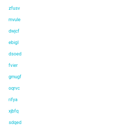
zfusv
mvule
dwjcf
ebigl
dsoed
fvier
gmugf
oqrvc
rifya
xjbfq
sdqed