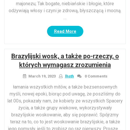
majonezu; Tak bogate, niebiańskie i błogie, które
odżywiają włosy i czyni je zdrową, błyszczącą i mocną.
…
“Niebiańska
Read More
majoneza
do
włosów
Brazylijski wosk, a także po-rzeczy, o
może
działać
których wymagasz zrozumienia
cuda
dla
March 19, 2023
lhsth
0 Comments
twoich
łamania wszystkich mitów, a także bezsensownych
włosów
myśli, nowej epoki, biorąc pod uwagę, że poszliśmy do
tej
lat 00s, pokazały nam, że kobiety ze wszystkich Spacery
zimy!”
życia, a także grupy wiekowe, wykorzystywały
brazylijskie woskowanie, aby się poprawić. Spójrzmy
teraz na to, co to jest woskowanie brazylijskie, a także
jego pomysły, jeśli to zrobisz po raz pierwszy. Proszę …