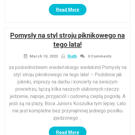
“Alergia
Read More
na
olej
argan:
Pomysły na styl stroju piknikowego na
płynne
złoto
tego lata!
może
nie
March 10, 2023
lhsth
0 Comments
zawsze
za pośrednictwem wiedeńskiego wedekind Pomysły na
być
styl stroju piknikowego na tego lata! – Podobnie jak
bezpieczne
pikniki, imprezy na dachu i koncerty na świeżym
dla
powietrzu, łączą kilka naszych ulubionych rzeczy:
osób
z
jedzenie, napoje, przyjaciół i cudowną ciepłą pogodę. A
alergią
jeśli są na plaży, Boca Juniors Koszulka tym lepiej. Lato
na
nie jest kompletne bez przynajmniej jednego posiłku
orzechy
zjedzonego …
drzewa”
“Pomysły
Read More