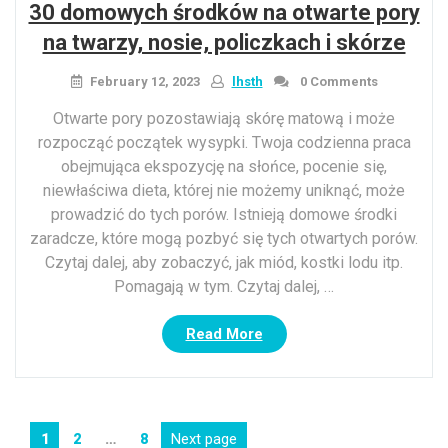
30 domowych środków na otwarte pory
Dokładnie
jak
na twarzy, nosie, policzkach i skórze
ten
olej
February 12, 2023
lhsth
0 Comments
rewolucjonizuje
Otwarte pory pozostawiają skórę matową i może
wszystkie”
rozpocząć początek wysypki. Twoja codzienna praca
obejmująca ekspozycję na słońce, pocenie się,
niewłaściwa dieta, której nie możemy uniknąć, może
prowadzić do tych porów. Istnieją domowe środki
zaradcze, które mogą pozbyć się tych otwartych porów.
Czytaj dalej, aby zobaczyć, jak miód, kostki lodu itp.
Pomagają w tym. Czytaj dalej, …
“30
Read More
domowych
środków
na
otwarte
Posts
Page
Page
Page
Next page
1
2
…
8
pory