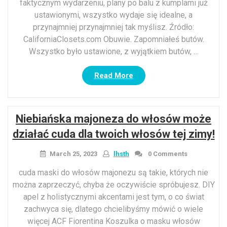
faktycznym wydarzeniu, plany po balu z kumplami już
ustawionymi, wszystko wydaje się idealne, a
przynajmniej przynajmniej tak myślisz. Źródło:
CaliforniaClosets.com Obuwie. Zapomniałeś butów.
Wszystko było ustawione, z wyjątkiem butów, …
“Buty!
Read More
Jak
dowiedzieć
się,
Niebiańska majoneza do włosów może
które
buty
działać cuda dla twoich włosów tej zimy!
pasują,
z
March 25, 2023
lhsth
0 Comments
której
cuda maski do włosów majonezu są takie, których nie
okazji”
można zaprzeczyć, chyba że oczywiście spróbujesz. DIY
apel z holistycznymi akcentami jest tym, o co świat
zachwyca się, dlatego chcielibyśmy mówić o wiele
więcej ACF Fiorentina Koszulka o masku włosów