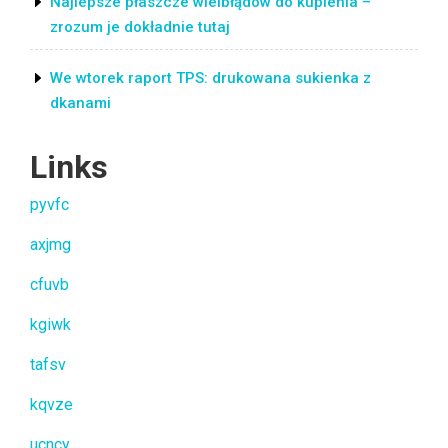
Najlepsze płaszcze wielbłądów do kupienia –
zrozum je dokładnie tutaj
We wtorek raport TPS: drukowana sukienka z
dkanami
Links
pyvfc
axjmg
cfuvb
kgiwk
tafsv
kqvze
ucncy