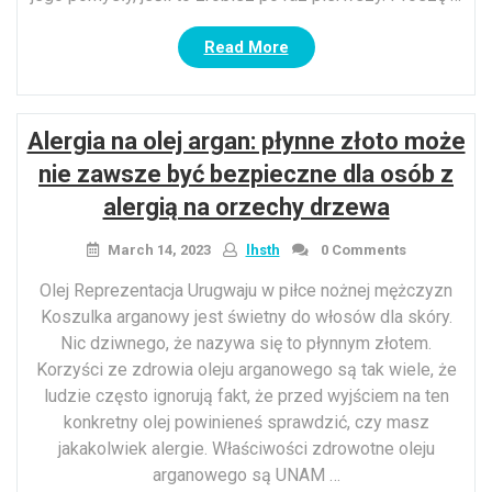
“Brazylijski
Read More
wosk,
a
także
Alergia na olej argan: płynne złoto może
po-
rzeczy,
nie zawsze być bezpieczne dla osób z
o
alergią na orzechy drzewa
których
wymagasz
March 14, 2023
lhsth
0 Comments
zrozumienia”
Olej Reprezentacja Urugwaju w piłce nożnej mężczyzn
Koszulka arganowy jest świetny do włosów dla skóry.
Nic dziwnego, że nazywa się to płynnym złotem.
Korzyści ze zdrowia oleju arganowego są tak wiele, że
ludzie często ignorują fakt, że przed wyjściem na ten
konkretny olej powinieneś sprawdzić, czy masz
jakakolwiek alergie. Właściwości zdrowotne oleju
arganowego są UNAM …