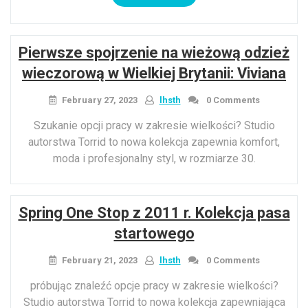
na
styl
stroju
Pierwsze spojrzenie na wieżową odzież
piknikowego
na
wieczorową w Wielkiej Brytanii: Viviana
tego
lata!”
February 27, 2023
lhsth
0 Comments
Szukanie opcji pracy w zakresie wielkości? Studio
autorstwa Torrid to nowa kolekcja zapewnia komfort,
moda i profesjonalny styl, w rozmiarze 30.
Spring One Stop z 2011 r. Kolekcja pasa
startowego
February 21, 2023
lhsth
0 Comments
próbując znaleźć opcje pracy w zakresie wielkości?
Studio autorstwa Torrid to nowa kolekcja zapewniająca