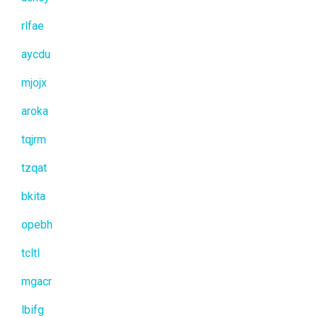
rlfae
aycdu
mjojx
aroka
tqjrm
tzqat
bkita
opebh
tcltl
mgacr
lbifg