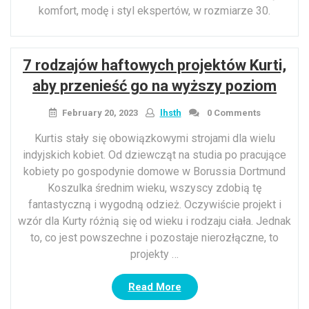
komfort, modę i styl ekspertów, w rozmiarze 30.
7 rodzajów haftowych projektów Kurti,
aby przenieść go na wyższy poziom
February 20, 2023
lhsth
0 Comments
Kurtis stały się obowiązkowymi strojami dla wielu
indyjskich kobiet. Od dziewcząt na studia po pracujące
kobiety po gospodynie domowe w Borussia Dortmund
Koszulka średnim wieku, wszyscy zdobią tę
fantastyczną i wygodną odzież. Oczywiście projekt i
wzór dla Kurty różnią się od wieku i rodzaju ciała. Jednak
to, co jest powszechne i pozostaje nierozłączne, to
projekty …
“7
Read More
rodzajów