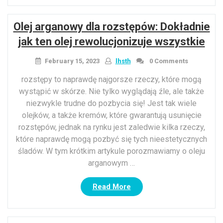
haftowych
projektów
Olej arganowy dla rozstępów: Dokładnie
Kurti,
aby
jak ten olej rewolucjonizuje wszystkie
przenieść
go
February 15, 2023
lhsth
0 Comments
na
rozstępy to naprawdę najgorsze rzeczy, które mogą
wyższy
wystąpić w skórze. Nie tylko wyglądają źle, ale także
poziom”
niezwykle trudne do pozbycia się! Jest tak wiele
olejków, a także kremów, które gwarantują usunięcie
rozstępów, jednak na rynku jest zaledwie kilka rzeczy,
które naprawdę mogą pozbyć się tych nieestetycznych
śladów. W tym krótkim artykule porozmawiamy o oleju
arganowym …
“Olej
Read More
arganowy
dla
rozstępów: