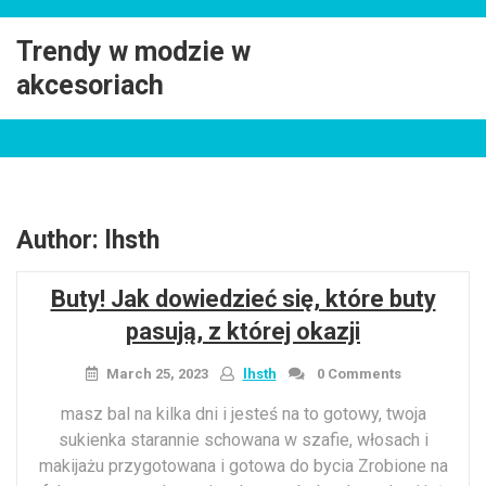
Skip
to
Trendy w modzie w
content
akcesoriach
Author:
lhsth
Buty! Jak dowiedzieć się, które buty
pasują, z której okazji
March 25, 2023
lhsth
0 Comments
masz bal na kilka dni i jesteś na to gotowy, twoja
sukienka starannie schowana w szafie, włosach i
makijażu przygotowana i gotowa do bycia Zrobione na