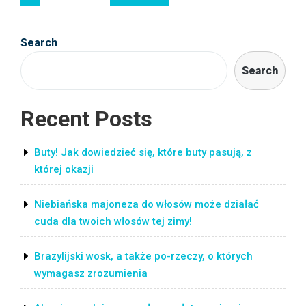
navigation
na
twarzy,
nosie,
Search
policzkach
Search
i
skórze”
Recent Posts
Buty! Jak dowiedzieć się, które buty pasują, z
której okazji
Niebiańska majoneza do włosów może działać
cuda dla twoich włosów tej zimy!
Brazylijski wosk, a także po-rzeczy, o których
wymagasz zrozumienia